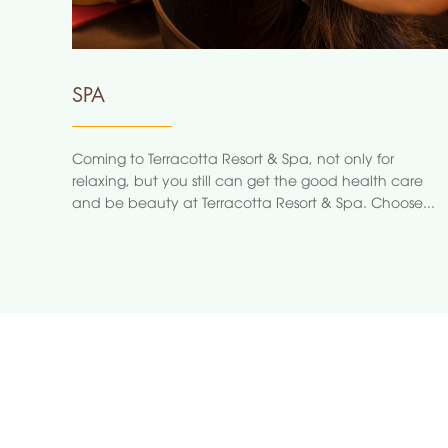
SPA
Coming to Terracotta Resort & Spa, not only for
relaxing, but you still can get the good health care
and be beauty at Terracotta Resort & Spa. Choose...