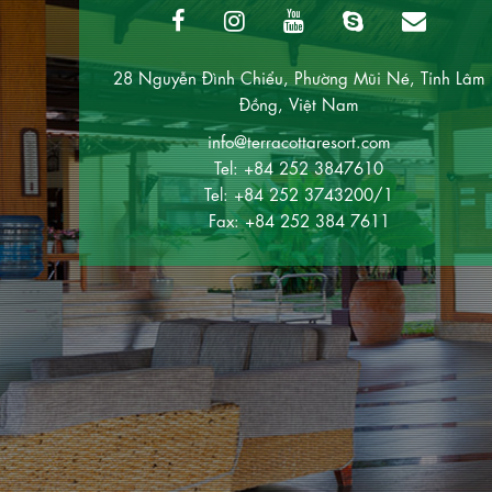
28 Nguyễn Đình Chiểu, Phường Mũi Né, Tỉnh Lâm
Đồng, Việt Nam
info@terracottaresort.com
Tel: +84 252 3847610
Tel: +84 252 3743200/1
Fax: +84 252 384 7611