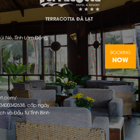
TERRACOTTA ĐÀ LẠT
ũi Né, Tỉnh Lâm Đồng,
BOOKING
NOW
ort.com/
 3400342638, cấp ngày
ch và Đầu Tư Tỉnh Bình