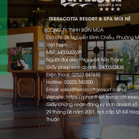
TERRACOTTA RESORT & SPA MŨI NÉ
CÔNG TY TNHH BỐN MÙA
Địa chỉ: 28 Nguyễn Đình Chiểu, Phường M
Việt Nam
MST: 3400342638
Người đại diện: Nguyễn Tiến Thành
Giấy phép kinh doanh: 3400342638
Điện thoại: 02523.847610
Hotline: 02523.743200
Email: sales@terracottaresort.com
Website: https://phanthiet.terracottares
Giấy chứng nhận đăng ký kinh doanh số
29 tháng 06 năm 2001, nơi cấp Sở Kế Hoạ
Thuận