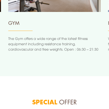
GYM
The Gym offers a wide range of the latest fitness
equipment including resistance training,
cardiovascular and free weights. Open : 06:30 – 21:30
SPECIAL
OFFER