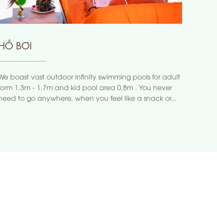
HỒ BƠI
We boast vast outdoor infinity swimming pools for adult
form 1,3m - 1.7m and kid pool area 0,8m . You never
need to go anywhere, when you feel like a snack or...