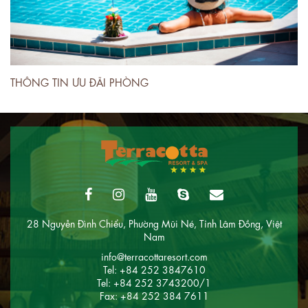
THÔNG TIN ƯU ĐÃI PHÒNG
T
28 Nguyễn Đình Chiểu, Phường Mũi Né, Tỉnh Lâm Đồng, Việt
Nam
info@terracottaresort.com
Tel: +84 252 3847610
Tel: +84 252 3743200/1
Fax: +84 252 384 7611