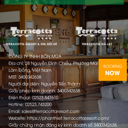
TERRACOTTA RESORT & SPA MŨI NÉ
TERRACOTTA ĐÀ LẠT
CÔNG TY TNHH BỐN MÙA
Địa chỉ: 28 Nguyễn Đình Chiểu, Phường Mũi Né, Tỉnh
BOOKING
Lâm Đồng, Việt Nam
NOW
MST: 3400342638
Người đại diện: Nguyễn Tiến Thành
Giấy phép kinh doanh: 3400342638
Điện thoại: 02523.847610
Hotline: 02523.743200
Email: sales@terracottaresort.com
Website: https://phanthiet.terracottaresort.com/
Giấy chứng nhận đăng ký kinh doanh số 3400342638,