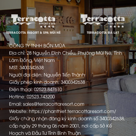
TERRACOTTA RESORT & SPA MŨI NÉ
TERRACOTTA ĐÀ LẠT
CÔNG TY TNHH BỐN MÙA
Địa chỉ: 28 Nguyễn Đình Chiểu, Phường Mũi Né, Tỉnh
Lâm Đồng, Việt Nam
MST: 3400342638
Người đại diện: Nguyễn Tiến Thành
Giấy phép kinh doanh: 3400342638
Điện thoại: 02523.847610
Hotline: 02523.743200
Email: sales@terracottaresort.com
Website: https://phanthiet.terracottaresort.com/
Giấy chứng nhận đăng ký kinh doanh số 3400342638,
cấp ngày 29 tháng 06 năm 2001, nơi cấp Sở Kế
Hoạch và Đầu Tư Tỉnh Bình Thuận