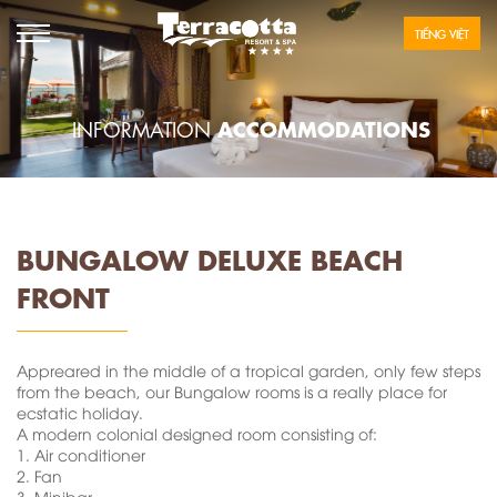
TIẾNG VIỆT
ACCOMMODATIONS
INFORMATION
BUNGALOW DELUXE BEACH
FRONT
Appreared in the middle of a tropical garden, only few steps
from the beach, our Bungalow rooms is a really place for
ecstatic holiday.
A modern colonial designed room consisting of:
1.
Air conditioner
2.
Fan
3.
Minibar