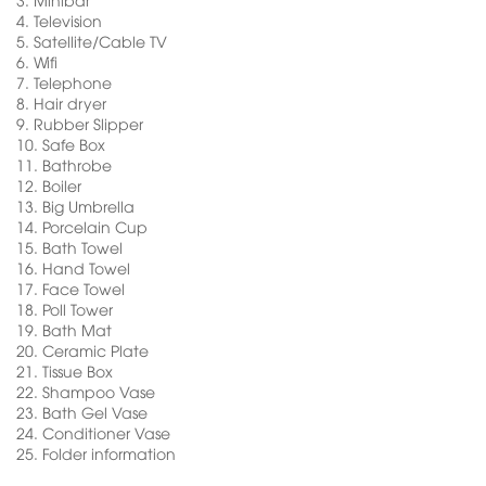
4.
Television
5.
Satellite/Cable TV
6.
Wifi
7.
Telephone
8.
Hair dryer
9.
Rubber Slipper
10.
Safe Box
11.
Bathrobe
12.
Boiler
13.
Big Umbrella
14.
Porcelain Cup
15.
Bath Towel
16.
Hand Towel
17.
Face Towel
18.
Poll Tower
19.
Bath Mat
20.
Ceramic Plate
21.
Tissue Box
22.
Shampoo Vase
23.
Bath Gel Vase
24.
Conditioner Vase
25.
Folder information