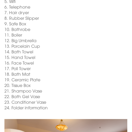
5.
Wifi
6.
Telephone
7.
Hair dryer
8.
Rubber Slipper
9.
Safe Box
10.
Bathrobe
11.
Boiler
12.
Big Umbrella
13.
Porcelain Cup
14.
Bath Towel
15.
Hand Towel
16.
Face Towel
17.
Poll Tower
18.
Bath Mat
19.
Ceramic Plate
20.
Tissue Box
21.
Shampoo Vase
22.
Bath Gel Vase
23.
Conditioner Vase
24.
Folder information