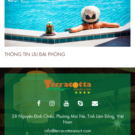
THÔNG TIN ƯU ĐÃI PHÒNG
T
28 Nguyễn Đình Chiểu, Phường Mũi Né, Tỉnh Lâm Đồng, Việt
Nam
info@terracottaresort.com