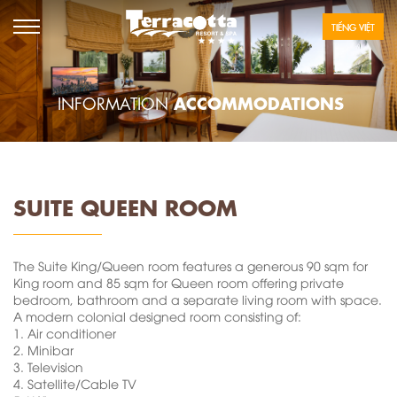
TIẾNG VIỆT
ACCOMMODATIONS
INFORMATION
SUITE QUEEN ROOM
The Suite King/Queen room features a generous 90 sqm for
King room and 85 sqm for Queen room offering private
bedroom, bathroom and a separate living room with space.
A modern colonial designed room consisting of:
1.
Air conditioner
2.
Minibar
3.
Television
4.
Satellite/Cable TV