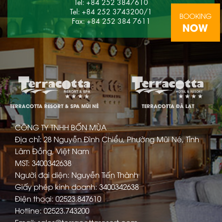
Tel: +84 252 3847610
Tel: +84 252 3743200/1
BOOKING
Fax: +84 252 384 7611
NOW
TERRACOTTA RESORT & SPA MŨI NÉ
TERRACOTTA ĐÀ LẠT
CÔNG TY TNHH BỐN MÙA
Địa chỉ: 28 Nguyễn Đình Chiểu, Phường Mũi Né, Tỉnh
Lâm Đồng, Việt Nam
MST: 3400342638
Người đại diện: Nguyễn Tiến Thành
Giấy phép kinh doanh: 3400342638
Điện thoại: 02523.847610
Hotline: 02523.743200