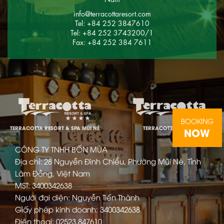
info@terracottaresort.com
Tel: +84 252 3847610
Tel: +84 252 3743200/1
Fax: +84 252 384 7611
BOOKING
TERRACOTTA RESORT & SPA MŨI NÉ
TERRACOTTA ĐÀ LẠT
NOW
CÔNG TY TNHH BỐN MÙA
Địa chỉ: 28 Nguyễn Đình Chiểu, Phường Mũi Né, Tỉnh
Lâm Đồng, Việt Nam
MST: 3400342638
Người đại diện: Nguyễn Tiến Thành
Giấy phép kinh doanh: 3400342638
Điện thoại: 02523.847610