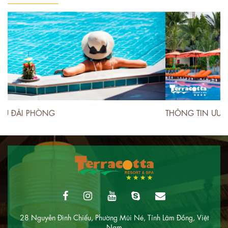
THÔNG TIN ƯU ĐÃI PHÒNG
T
28 Nguyễn Đình Chiểu, Phường Mũi Né, Tỉnh Lâm Đồng, Việt
Nam