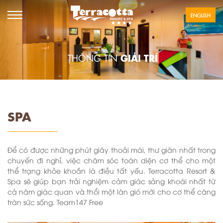
ENGLISH
GIẢI TRÍ
THÔNG TIN
SPA
Để có được những phút giây thoải mái, thư giãn nhất trong
chuyến đi nghỉ, việc chăm sóc toàn diện cơ thể cho một
thể trạng khỏe khoắn là điều tất yếu. Terracotta Resort &
Spa sẽ giúp bạn trải nghiệm cảm giác sảng khoái nhất từ
cả năm giác quan và thổi một làn gió mới cho cơ thể căng
tràn sức sống. Team147 Free