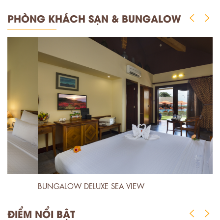
PHÒNG KHÁCH SẠN & BUNGALOW
BUNGALOW DELUXE SEA VIEW
B
ĐIỂM NỔI BẬT