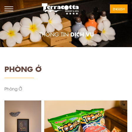
ENGLISH
DỊCH VỤ
THÔNG TIN
PHÒNG Ở
Phòng Ở