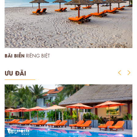
BÃI BIỄN
S
RIÊNG BIỆT
ƯU ĐÃI