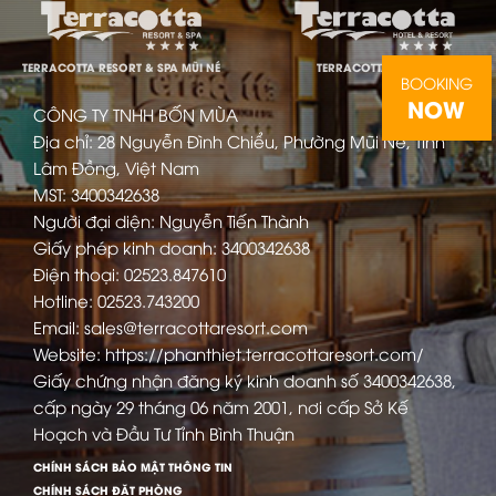
TERRACOTTA RESORT & SPA MŨI NÉ
TERRACOTTA ĐÀ LẠT
BOOKING
NOW
CÔNG TY TNHH BỐN MÙA
Địa chỉ: 28 Nguyễn Đình Chiểu, Phường Mũi Né, Tỉnh
Lâm Đồng, Việt Nam
MST: 3400342638
Người đại diện: Nguyễn Tiến Thành
Giấy phép kinh doanh: 3400342638
Điện thoại: 02523.847610
Hotline: 02523.743200
Email: sales@terracottaresort.com
Website: https://phanthiet.terracottaresort.com/
Giấy chứng nhận đăng ký kinh doanh số 3400342638,
cấp ngày 29 tháng 06 năm 2001, nơi cấp Sở Kế
Hoạch và Đầu Tư Tỉnh Bình Thuận
CHÍNH SÁCH BẢO MẬT THÔNG TIN
CHÍNH SÁCH ĐẶT PHÒNG